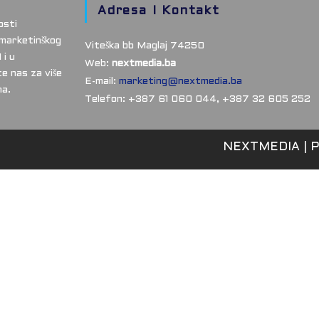
Adresa I Kontakt
osti
 marketinškog
Viteška bb Maglaj 74250
 i u
Web:
nextmedia.ba
e nas za više
E-mail:
marketing@nextmedia.ba
ma.
Telefon: +387 61 060 044, +387 32 605 252
NEXTMEDIA
P