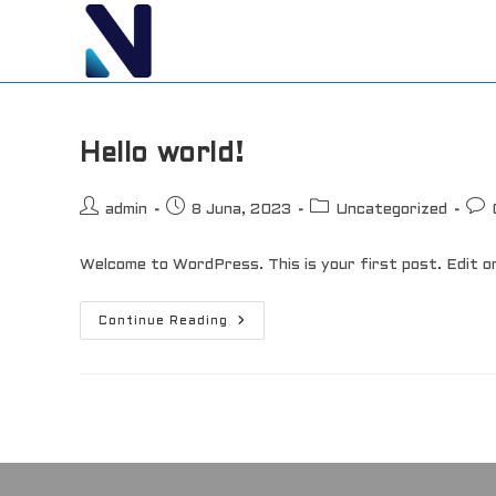
Skip
to
content
Hello world!
Post
Post
Post
Pos
admin
8 Juna, 2023
Uncategorized
author:
published:
category:
com
Welcome to WordPress. This is your first post. Edit or 
Hello
Continue Reading
World!