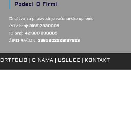
Podaci O Firmi
Društvo za proizvodnju računarske opreme
PDV broj:
218817830005
ID broj:
4218817830005
ŽIRO-RAČUN:
3385602229197823
ORTFOLIO
O NAMA
USLUGE
KONTAKT