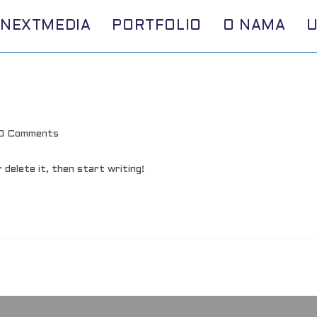
NEXTMEDIA
PORTFOLIO
O NAMA
t
0 Comments
ments:
delete it, then start writing!